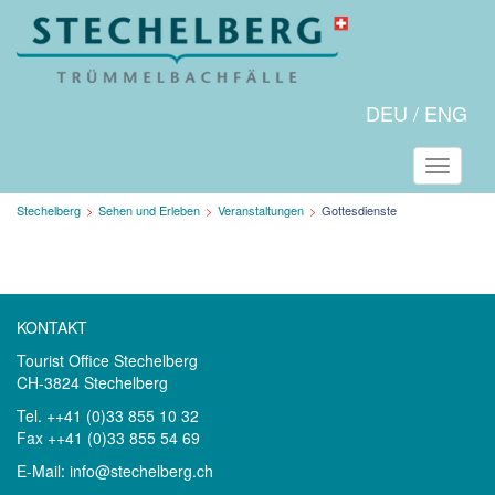
DEU
ENG
Naviga
Aktuelle
Stechelberg
Sehen und Erleben
Veranstaltungen
Gottesdienste
Seite:
KONTAKT
Tourist Office Stechelberg
CH-3824 Stechelberg
Tel. ++41 (0)33 855 10 32
Fax ++41 (0)33 855 54 69
E-Mail:
info@stechelberg.ch