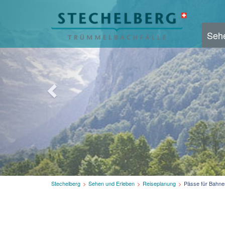
Vorheriges
Bild
Seh
Aktuelle
Stechelberg
Sehen und Erleben
Reiseplanung
Pässe für Bahnen
Seite: