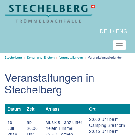
DEU
ENG
Naviga
Aktuelle
Stechelberg
Sehen und Erleben
Veranstaltungen
Veranstaltungskalender
Seite:
Veranstaltungen in
Stechelberg
Datum
Zeit
Anlass
Ort
20.00 Uhr beim
19.
ab
Musik & Tanz unter
Camping Breithorn
Juli
20.00
freiem Himmel
20.45 Uhr beim
2016
Uhr
>> PDF öffnen