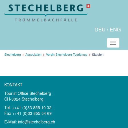
DEU
ENG
Naviga
Aktuelle
Stechelberg
Association
Verein Stechelberg Tourismus
Statuten
Seite:
KONTAKT
Tourist Office Stechelberg
CH-3824 Stechelberg
Tel. ++41 (0)33 855 10 32
Fax ++41 (0)33 855 54 69
E-Mail:
info@stechelberg.ch