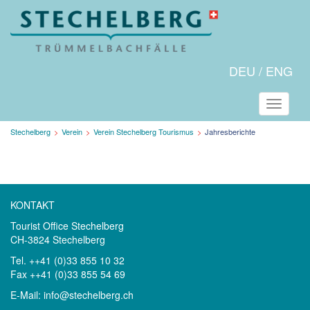
DEU
ENG
Naviga
Aktuelle
Stechelberg
Verein
Verein Stechelberg Tourismus
Jahresberichte
Seite:
KONTAKT
Tourist Office Stechelberg
CH-3824 Stechelberg
Tel. ++41 (0)33 855 10 32
Fax ++41 (0)33 855 54 69
E-Mail:
info@stechelberg.ch