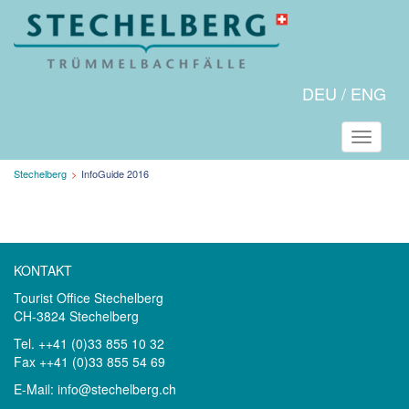
DEU
ENG
Naviga
Aktuelle
Stechelberg
InfoGuide 2016
Seite:
KONTAKT
Tourist Office Stechelberg
CH-3824 Stechelberg
Tel. ++41 (0)33 855 10 32
Fax ++41 (0)33 855 54 69
E-Mail:
info@stechelberg.ch