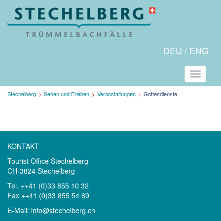
DEU
ENG
Naviga
Aktuelle
Stechelberg
Sehen und Erleben
Veranstaltungen
Gottesdienste
Seite:
KONTAKT
Tourist Office Stechelberg
CH-3824 Stechelberg
Tel. ++41 (0)33 855 10 32
Fax ++41 (0)33 855 54 69
E-Mail:
info@stechelberg.ch